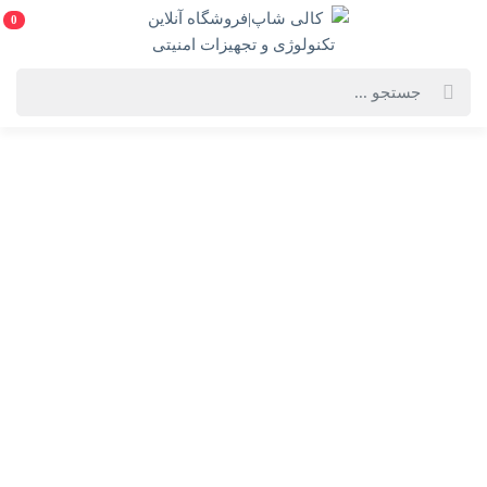
0
خانه
فهرست محصولات
سوئیچ 4 پورت HRUI مدل HR900-AF42N
سوئیچ 4 پورت HRUI مدل HR900-AF42N
HR900-AF-42N-Switch
انتخاب گارانتی:
30 ماهه راش سیستم
ویژگی‌های محصول
فروشنده: کالی شاپ|فروشگاه آنلاین تکنولوژی و
تجهیزات امنیتی