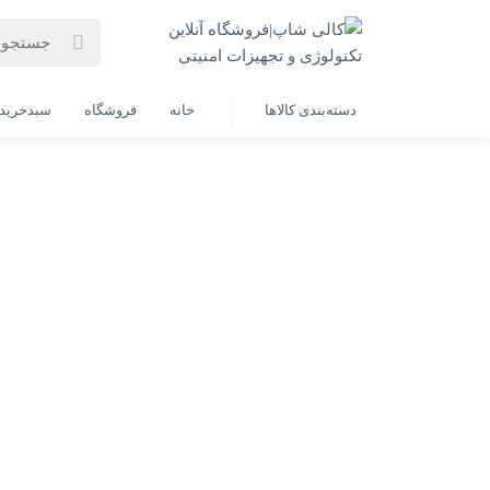
خانه
فروشگاه لوازم
رایانه
لپ تاپ
لپ تاپ دانشجویی 
لپ تاپ دانشجویی و اداری
دسته‌بندی کالاها
خانه
فروشگاه
سبدخرید
موجود
لپ تاپ LENOVO IP1-Corei5 (1335U)
(16GB-512SSD INTEL) FHD
IPS+WIN11(به همراه هدیه ارزشمند)
همراه 
107,500,000 تومان
900,000
خرید
خری