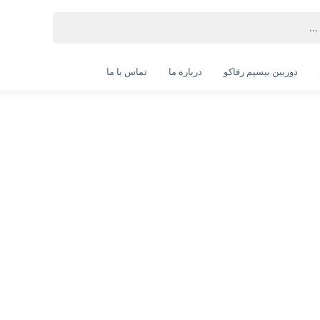
و اداری
دوربین بیسیم رفاکو
درباره ما
تماس با ما
لپ تاپ ASUS A1502VA Corei7 (13620H)
لپ تاپ LENOVO (ram upgradable) IP
16GB 512SSD INTEL IRIS XE FHD (به
SLIM3-Corei7 (13620H)(8G-512SSD)
هدیه ارزشمند)
INTEL FHD+ IPS(به همراه هدیه ارزشمند)
129, تومان
117,500,000 تومان
د
خرید