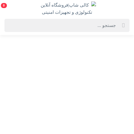
0
خانه
فروشگاه لوازم
سیستم های نظارتی و تصویری
دزدگیر
دزدگیر
پنل سیمکارتی هوشمند AG02
پک اقتصادی دزدگیر بیسیم اماکن
14,670,000 تومان
هوشمند گیپو (MG100 +M50
+S10)
خرید
12,090,000
9,675,000 تومان
خرید