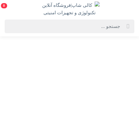
0
خانه
فروشگاه لوازم
رایانه
کابل و رابط
کابل و رابط
کابل VGA مچر مدل MR-165
طول 20 متر
کابل HDMI دیتالایف Datalife
طول 10 متر(سيليکونی)
1,700,000
1,300,000 تومان
1,625,000 تومان
خرید
خرید