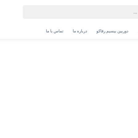
دوربین بیسیم رفاکو
درباره ما
تماس با ما
با 
هم از ۲۰ درصد تخفیف واقعی استفاده کنید