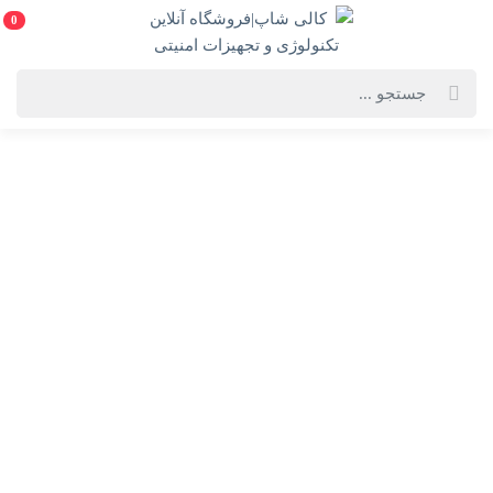
0
خانه
فهرست محصولات
دستگاه NVR داهوا مدل DH-NVR4216-16P-4KS2/L
دستگاه NVR داهوا مدل DH-NVR4216-16P-4KS2/L
DH-NVR4216-16P-4KS2/L-NVR
انتخاب گارانتی:
28 ماهه ماد طلایی
ویژگی‌های محصول
فروشنده: کالی شاپ|فروشگاه آنلاین تکنولوژی و