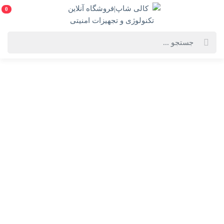
0
خانه
فهرست محصولات
ضبط کننده ویدیویی داهوا مدل DH-NVR4216-4KS3
ضبط کننده ویدیویی داهوا مدل DH-NVR4216-4KS3
DH-NVR4216-4KS3-Dahua
انتخاب گارانتی:
28 ماهه ماد طلایی
ویژگی‌های محصول
فروشنده: کالی شاپ|فروشگاه آنلاین تکنولوژی و
تجهیزات امنیتی