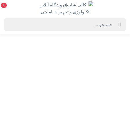
0
خانه
فروشگاه لوازم
رایانه
all in one-ال این وان
all in one-ال این وان
آل این وان لنوو مدل lenovo
thinkcentre m910 استوک
15,000,000
18,000,000 تومان
ناموجود
خرید