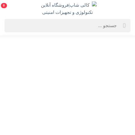
0
خانه
فروشگاه لوازم
رایانه
صفحه کلید و ماوس
صفحه کلید و ماوس
ست ماوس و کیبورد جنیوس مدل
کیبورد گیمینگ وان مکس مدل
KM-8200 بی سیم
OM-G5400 با سیم
3,350,000
4,590,000
4,050,000 تومان
3,120,000 تومان
خرید
خرید