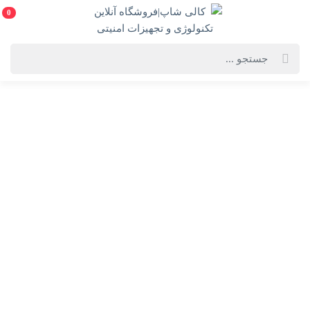
0
خانه
فهرست محصولات
کابل HDMI کنفی 3 متری کایزر
کابل HDMI کنفی 3 متری کایزر
کابل HDMI کنفی 3 متری کایزر
ویژگی‌های محصول
فروشنده: کالی شاپ|فروشگاه آنلاین تکنولوژی و
تجهیزات امنیتی
آماده ارسال