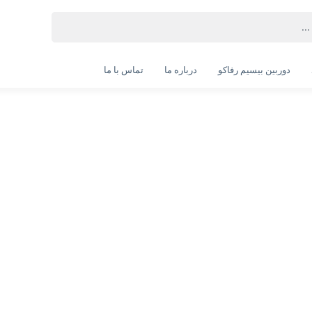
دوربین بیسیم رفاکو
درباره ما
تماس با ما
باکس تبدیل SATA به USB 3.1 ای دیتا مدل EX500
Adata EX500 SATA to USB 3.1 Enclosure
انتخاب گارانتی:
18 ماهه آونگ
انتخاب رنگ:
قرمز
ویژگی‌های محصول
وزن: 69 گرم
ابعاد: 17 × 90 × 125 میلی متر
فرم فکتور: 2.5 اینچ
سازگاری با سیستم عامل: Linux, macOS, Windows