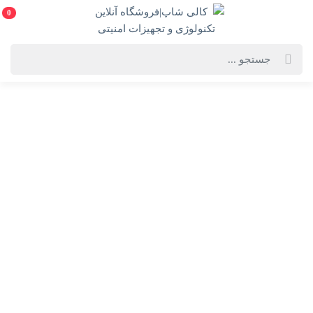
0
خانه
فهرست محصولات
اس اس دی ای دیتا مدل SU650 ظرفیت 480 گیگابایت
اس اس دی ای دیتا مدل SU650 ظرفیت 480 گیگابایت
Adata SU650 SSD - 480GB
انتخاب گارانتی:
3 ساله آونگ
انتخاب رنگ:
مشکی