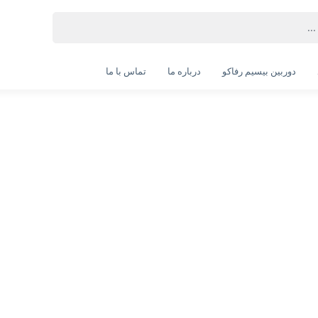
دوربین بیسیم رفاکو
درباره ما
تماس با ما
دوربین مداربسته هایک ویژن مدل DS-2CD1063G2-LIU
DS-2CD1063G2-LIU-Hikvision IP Camera
انتخاب گارانتی:
28 ماهه ماد طلایی
ویژگی‌های محصول
تکنولوژی ساخت: تحت شبکه
کیفیت تصویر: 6 مگاپیکسل
رزولوشن: 1800*3200
فرمت ضبط: +H265