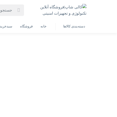
خانه
فهرست محصولات
دوربین مداربسته هایک ویژن مدل DS-2CD1063G2-LIU
دسته‌بندی کالاها
خانه
فروشگاه
سبدخرید