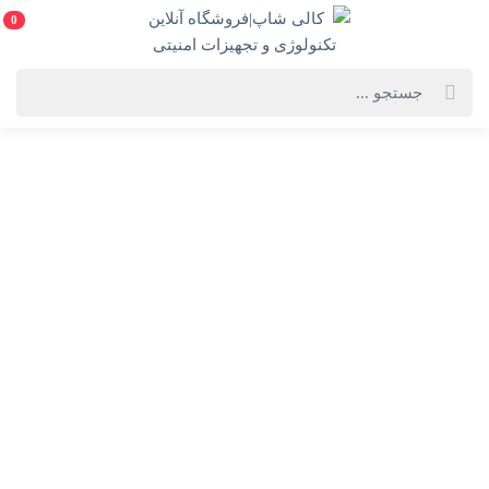
0
خانه
فهرست محصولات
دوربین مداربسته تحت شبکه هایک ویژن مدل DS-2CD1323G0E-I
دوربین مداربسته تحت شبکه هایک ویژن مدل DS-
2CD1323G0E-I
DS-2CD1323G0E-I-Hikvision IP Camera
انتخاب گارانتی:
28 ماهه ماد طلایی