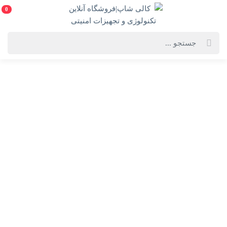
0
خانه
فهرست محصولات
دوربین مداربسته هایک ویژن مدل DS-2CD2643G2-IZS
دوربین مداربسته هایک ویژن مدل DS-2CD2643G2-IZS
DS-2CD2643G2-IZS-Hikvision IP Camera
انتخاب گارانتی:
28 ماهه ماد طلایی
ویژگی‌های محصول
فروشنده: کالی شاپ|فروشگاه آنلاین تکنولوژی و