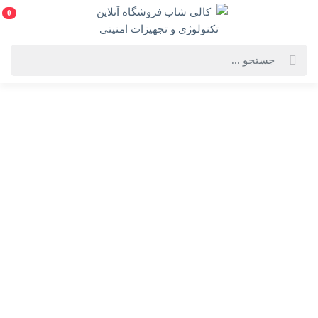
0
خانه
فهرست محصولات
دوربین مداربسته هایک ویژن مدل DS-2CD2T43G2-2I
دوربین مداربسته هایک ویژن مدل DS-2CD2T43G2-2I
DS-2CD2T43G2-2I-Hikvision IP Camera
انتخاب گارانتی:
28 ماهه ماد طلایی
ویژگی‌های محصول
فروشنده: کالی شاپ|فروشگاه آنلاین تکنولوژی و