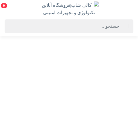
0
خانه
فهرست محصولات
سوئیچ 4 پورت KVM دی لینک مدل DKVM-410H
سوئیچ 4 پورت KVM دی لینک مدل DKVM-410H
D-Link DKVM-410H 4 Port USB KVM HDMI Switch
انتخاب گارانتی:
آونگ/الماس/ایزی
ویژگی‌های محصول
فروشنده: کالی شاپ|فروشگاه آنلاین تکنولوژی و