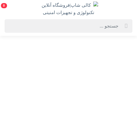
0
خانه
فهرست محصولات
سوییچ 8 پورت گیگابیتی و دسکتاپ مدل D-Link DGS-1008A
سوییچ 8 پورت گیگابیتی و دسکتاپ مدل D-Link DGS-
1008A
D-Link DGS-1008A
انتخاب گارانتی:
ASLI