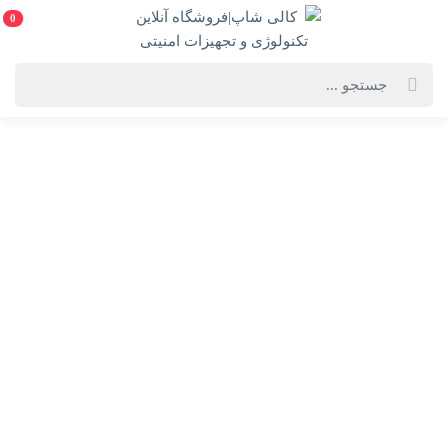
0
خانه
فهرست محصولات
کابل Hdmi 3m Sony-4k
کابل Hdmi 3m Sony-4k
Hdmi 3m Sony-4k
انتخاب رنگ:
مشکی
ویژگی‌های محصول
فروشنده: کالی شاپ|فروشگاه آنلاین تکنولوژی و