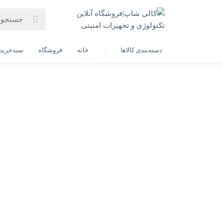
خانه
فهرست محصولات
کابل شارژ اندروید hoco سری V8 مدل 03
دسته‌بندی کالاها
خانه
فروشگاه
سبدخرید