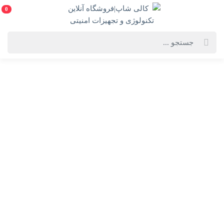
0
خانه
فهرست محصولات
کابل تبدیل USB به لایتنینگ هانروکس مدل M15 طول 1متر
کابل تبدیل USB به لایتنینگ هانروکس مدل M15 طول 1متر
درخواست مرجوع کردن کالا در گروه کابل و سیم با دلیل "انصراف از خرید"
تنها در صورتی قابل تایید است که کالا در شرایط اولیه باشد (در صورت پلمپ
بودن، کالا نباید باز شده باشد).
ویژگی‌های محصول
فروشنده: کالی شاپ|فروشگاه آنلاین تکنولوژی و
تجهیزات امنیتی
ناموجود