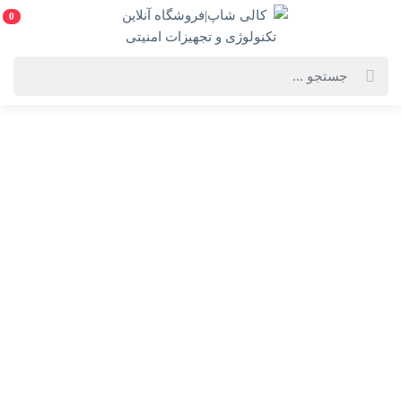
0
خانه
فهرست محصولات
مبدل USB-C مدل D-Link DUB-E130
مبدل USB-C مدل D-Link DUB-E130
D-Link DUB-E130
انتخاب گارانتی:
الماس رایان
ویژگی‌های محصول
فروشنده: کالی شاپ|فروشگاه آنلاین تکنولوژی و
تجهیزات امنیتی