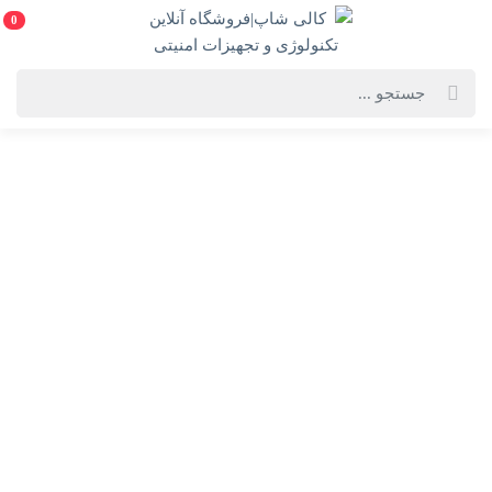
0
خانه
فهرست محصولات
مودم TD-LTE هوآوی مدل E5785-320a
مودم TD-LTE هوآوی مدل E5785-320a
Huawei E5785-320a TD-LTE Modem
انتخاب گارانتی:
3 ساله ایزی
ویژگی‌های محصول
فروشنده: کالی شاپ|فروشگاه آنلاین تکنولوژی و