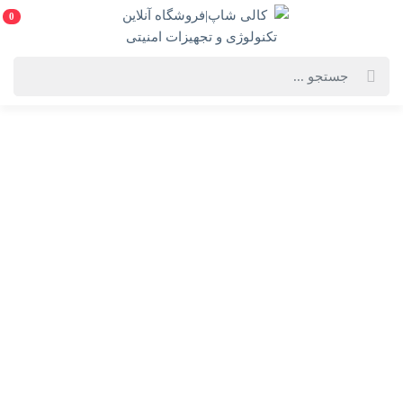
0
خانه
فهرست محصولات
مودم روتر 4G+ LTE بی سیم و دوباند AC1200 تی پی لینک مدل Archer MR500
مودم روتر 4G+ LTE بی سیم و دوباند AC1200 تی پی لینک
مدل Archer MR500
TP-Link Archer MR500 4G+ Cat6 AC1200 Wireless Dual Band Gigabit
Router
ویژگی‌های محصول
فروشنده: کالی شاپ|فروشگاه آنلاین تکنولوژی و
تجهیزات امنیتی