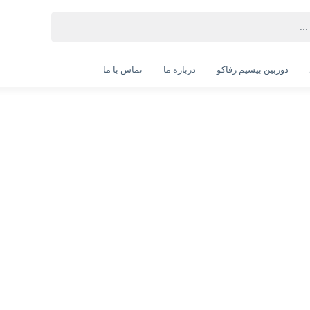
دوربین بیسیم رفاکو
درباره ما
تماس با ما
مودم روتر 4G LTE مدل D-Link DWR-M961V
D-Link DWR-M961V
انتخاب گارانتی:
الماس رایان
ویژگی‌های محصول
وزن: ۴۰۰ گرم
تعداد پورت اترنت RJ-45: 4 عدد
تعداد پورت WAN: 1 عدد
تعداد پورت USB: 1 عدد