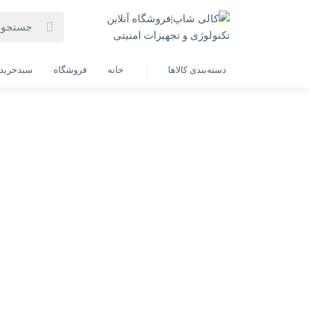
خانه
فهرست محصولات
مودم روتر 4G LTE مدل D-Link DWR-M961V
دسته‌بندی کالاها
خانه
فروشگاه
سبدخرید