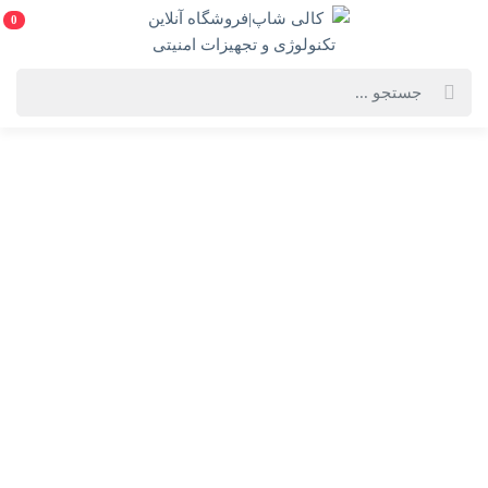
0
خانه
فهرست محصولات
روتر بی سیم و دوباند AX1500 تی پی لینک مدل Archer AX12
روتر بی سیم و دوباند AX1500 تی پی لینک مدل Archer
AX12
TP-Link Archer AX12 AX1500 Dual Band Gigabit Wi-Fi 6 Router
انتخاب گارانتی:
3ساله پارس ارتباط/پانا/متم اف