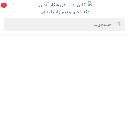
0
خانه
فهرست محصولات
پرونده معمای آقای شب یک
پرونده معمای آقای شب یک
بازی فکری پرونده معمای آقای شب یک
انتخاب گارانتی:
سلامت فیزیک
ویژگی‌های محصول
فروشنده: کالی شاپ|فروشگاه آنلاین تکنولوژی و