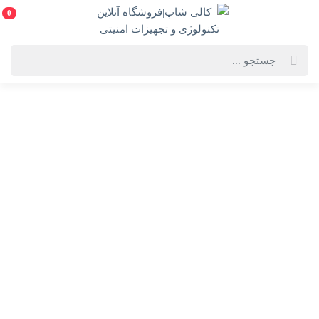
0
خانه
فهرست محصولات
لپ تاپ ROG Flow X13 GV302XA ایسوس - Ryzen 9 7940HS 780M 16GB
512GB(به همراه هدیه ارزشمند)
لپ تاپ ROG Flow X13 GV302XA ایسوس - Ryzen 9
7940HS 780M 16GB 512GB(به همراه هدیه ارزشمند)
ASUS ROG Flow X13 GV302XA
انتخاب رنگ:
مشکی
انتخاب گارانتی: