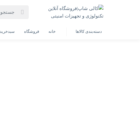
خانه
فهرست محصولات
لپ تاپ LENOVO LN7-Corei9- 14900HX-32GB- 1SSD-8G 4070 RTX (به همراه هدیه ارزشمند)
دسته‌بندی کالاها
خانه
فروشگاه
سبدخرید