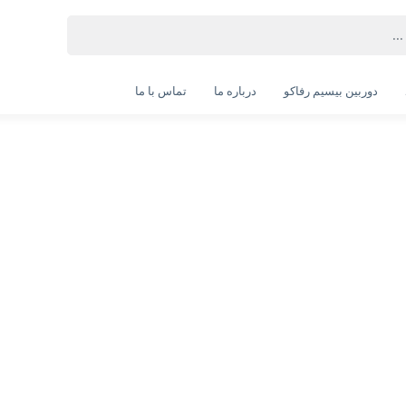
دوربین بیسیم رفاکو
درباره ما
تماس با ما
لپ تاپ  LN7-Corei9- 14900HX-32GB- 1SSD-8G 4070
RTX (به همراه هدیه ارزشمند)
LENOVO LN7-Corei9- 14900HX-32GB- 1SSD-8G 4070 RTX
انتخاب رنگ:
مشکی
انتخاب گارانتی:
آرمان
بدون گارانتی
ویژگی‌های محصول
سازنده پردازنده: Intel
سری پردازنده: Core i9
مدل پردازنده: Intel i9 14900HX