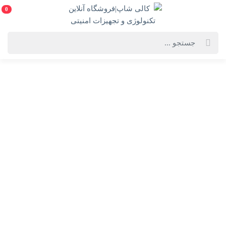
0
خانه
فهرست محصولات
لپ تاپ ASUS X1504ZA- Corei3- 1215U-16GB-512SSD-INTEL(به همراه هدیه
ارزشمند)
لپ تاپ ASUS X1504ZA- Corei3- 1215U-16GB-512SSD-
INTEL(به همراه هدیه ارزشمند)
ASUS X1504ZA- Corei3- 1215U-16GB-512SSD-INTEL
انتخاب رنگ:
نقره ای (silver)
انتخاب گارانتی: