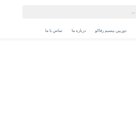
دوربین بیسیم رفاکو
درباره ما
تماس با ما
لپ تاپ لنوو مدل Q Core i7(13650Hx)-16GB-1SSD-6GB
4050RTX(به همراه هدیه ارزشمند)
LOQ Core i7(13650Hx)-16GB-1SSD-6GB-4050RTX
انتخاب رنگ:
خاکستری
انتخاب گارانتی:
الماس
بدون گارانتی
ویژگی‌های محصول
سازنده پردازنده: Intel
سری پردازنده: Core i7
مدل پردازنده: 13650HX