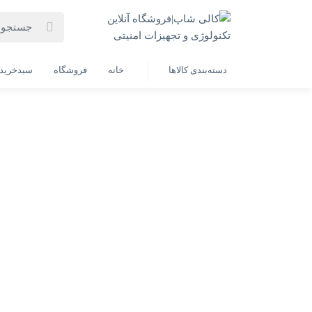
خانه
فهرست محصولات
لپ تاپ لنوو مدل LOQ Core i7(13650Hx)-16GB-1SSD-6GB-4050RTX(به همراه هدیه ارزشمند)
دسته‌بندی کالاها
خانه
فروشگاه
سبدخرید