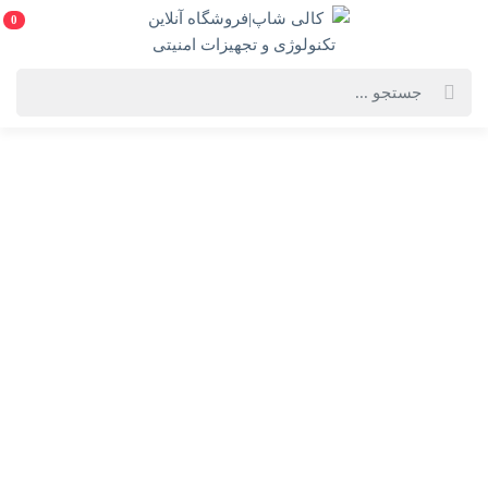
0
خانه
فروشگاه لوازم
سیستم های نظارتی و تصویری
دستگاه‌های ضبط ویدیو(NVR و XVR)
دستگاه ان وی آر 8 کانال هایک ویژن مدل DS-7608NI-K1
دستگاه ان وی آر 8 کانال هایک ویژن مدل DS-7608NI-K1
DS-7608NI-K1-Hikvision NVR
دسته :
دستگاه‌های ضبط ویدیو(NVR و XVR)
انتخاب گارانتی:
28 ماهه ماد طلایی