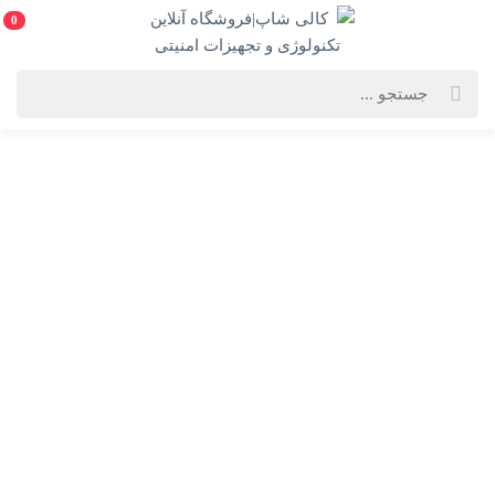
0
خانه
فهرست محصولات
دوربین مداربسته داهوا مدل DH-IPC-HDW1230T1P-A
دوربین مداربسته داهوا مدل DH-IPC-HDW1230T1P-A
DH-IPC-HDW1230T1P-A-Dahua IP Camera
انتخاب گارانتی:
28 ماهه ماد طلایی
ویژگی‌های محصول
فروشنده: کالی شاپ|فروشگاه آنلاین تکنولوژی و