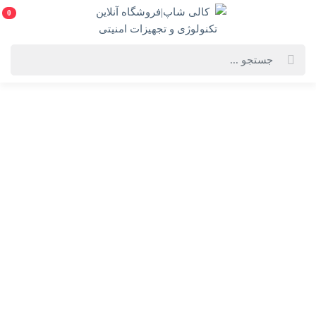
0
خانه
فهرست محصولات
دوربین مدار بسته داهوا مدلDH-HAC-HFW1400DP
دوربین مدار بسته داهوا مدلDH-HAC-HFW1400DP
DH-HAC-HFW1400DP-Dahua Camera
انتخاب گارانتی:
28 ماهه ماد طلایی
ویژگی‌های محصول
فروشنده: کالی شاپ|فروشگاه آنلاین تکنولوژی و