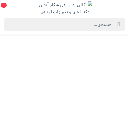
0
خانه
فهرست محصولات
مودم فیبر نوری هوآوی مدل HG8245H
مودم فیبر نوری هوآوی مدل HG8245H
Huawei ONT Modem HG8245H
انتخاب گارانتی:
UPC(کانکتور آبی) 1 سال گارانتی شرکتی
ویژگی‌های محصول
فروشنده: کالی شاپ|فروشگاه آنلاین تکنولوژی و