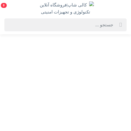
0
خانه
فهرست محصولات
دوربین ثبت وقایع خودرو اسفیورد مدل D300 به همراه دوربین عقب
دوربین ثبت وقایع خودرو اسفیورد مدل D300 به همراه
دوربین عقب
dash-cam-d300
انتخاب گارانتی:
12 ماهه کیانام ایمن ارتباط(30 روز تعویض)