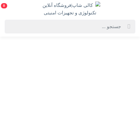
0
خانه
فهرست محصولات
آل این وان لنوو مدل lenovo thinkcentre m910 استوک
آل این وان لنوو مدل lenovo thinkcentre m910 استوک
امکان برگشت کالا در گروه ال این وان با دلیل "انصراف از خرید" تنها در
صورتی مورد قبول است که کالا در شرایط اولیه باشد (در صورت پلمپ بودن،
کالا نباید باز شده باشد).
انتخاب رنگ:
مشکی
انتخاب گارانتی: