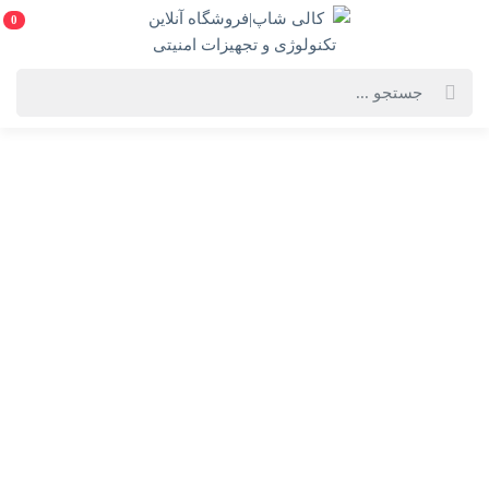
0
خانه
فهرست محصولات
ماژول بلندگو هوشمند گیپو (وای فای) مدل S20
ماژول بلندگو هوشمند گیپو (وای فای) مدل S20
S20 Security Alarm
انتخاب گارانتی:
36 ماه
فروشنده: کالی شاپ|فروشگاه آنلاین تکنولوژی و
تجهیزات امنیتی