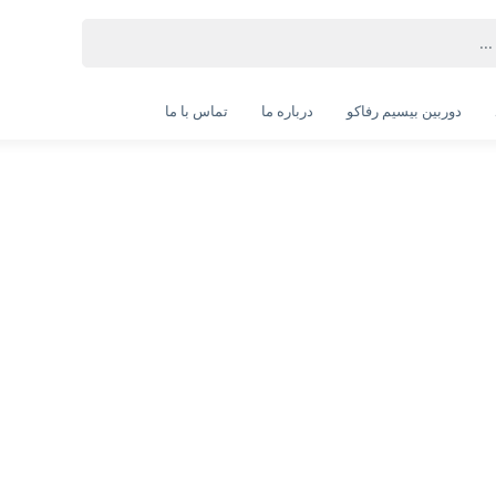
دوربین بیسیم رفاکو
درباره ما
تماس با ما
کابل hdmi کنفی دیتالایف 3 متری
کابل HDMI کنفی دیتالایف 3 متری
ویژگی‌های محصول
مقاوم در برابر پارگی و کشیدگی :: دارد
نوع کابل :: HDMI
جنس روکش کابل: الیاف به هم بافته شده
نوع سوکت: HDMI
امکان تحویل اکسپرس
۷ روز ضمانت بازگشت
ضمانت 