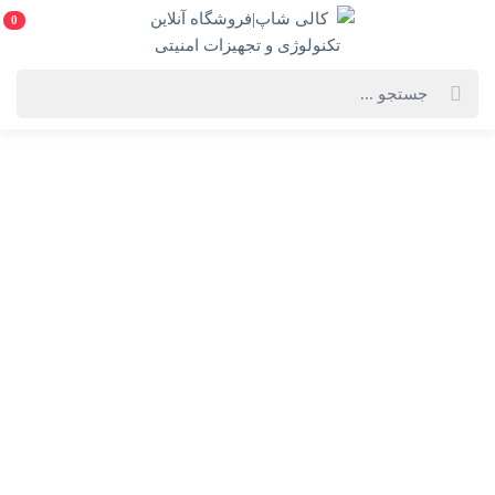
0
خانه
فهرست محصولات
اکسس پوینت Outdoor تی پی-لینک مدل EAP110-Outdoor
اکسس پوینت Outdoor تی پی-لینک مدل EAP110-Outdoor
TP-Link EAP110-Outdoor 300Mbps Outdoor Access Point
انتخاب گارانتی:
پارس ارتباط/پانا/متم اف
ویژگی‌های محصول