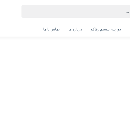
دوربین بیسیم رفاکو
درباره ما
تماس با ما
UHS-I سرعت 95MBps ظرفیت 128 گیگابایت
انتخاب گارانتی:
36 ماهه کیانام ارتباط
ویژگی‌های محصول
ظرفیت: ۱۲۸ گیگابایت
استاندارد سرعت: Class ۱۰
سرعت خواندن: ۹۵ مگابایت بر ثانیه
سرعت نوشتن: ۴۵ مگابایت بر ثانیه