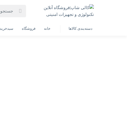
خانه
فهرست محصولات
کارت حافظه microSDXC اسفیورد مدل Ultra A1 کلاس 10 استاندارد UHS-I سرعت 95MBps ظرفیت 128 گیگابایت
دسته‌بندی کالاها
خانه
فروشگاه
سبدخرید