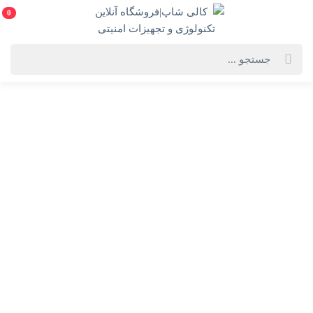
0
خانه
فهرست محصولات
لپ تاپ Zenbook 15 OLED UM3504DA ایسوس - Ryzen 7 7735U 680M 16GB
1TB(به همراه هدیه ارزشمند)
لپ تاپ Zenbook 15 OLED UM3504DA ایسوس - Ryzen 7
7735U 680M 16GB 1TB(به همراه هدیه ارزشمند)
ASUS Zenbook 15 OLED UM3504DA
انتخاب رنگ:
خاکستری
انتخاب گارانتی: