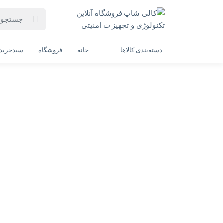
خانه
فهرست محصولات
لپ تاپ 15.6 اینچی لنوو مدل IdeaPad Slim 3 15IRU8-i3 1305U 8GB 256SSD(به همراه هدیه ارزشمند)
دسته‌بندی کالاها
خانه
فروشگاه
سبدخرید