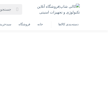
خانه
فهرست محصولات
لپ تاپ ایسر AN V15- AMD R5-(7535HS)16G-512SSD-6G- 3050RTX(به همراه هدیه ارزشمند)
دسته‌بندی کالاها
خانه
فروشگاه
سبدخرید