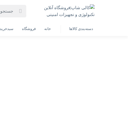
خانه
فهرست محصولات
لپ تاپ لنوو مدل IP3 slim 3 Ryze 5-7520U-8GB-512SSD-15.6FHD(به همراه هدیه ارزشمند)
دسته‌بندی کالاها
خانه
فروشگاه
سبدخرید