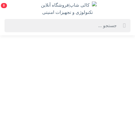
0
خانه
فهرست محصولات
ضبط کننده ویدیویی داهوا مدل DH-XVR5104HS-I3
ضبط کننده ویدیویی داهوا مدل DH-XVR5104HS-I3
DH-XVR5104HS-I3-Dahua XVR
انتخاب گارانتی:
28 ماهه ماد طلایی
ویژگی‌های محصول
فروشنده: کالی شاپ|فروشگاه آنلاین تکنولوژی و
تجهیزات امنیتی