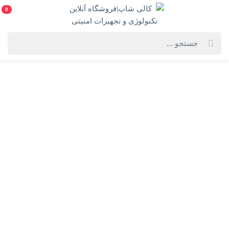
0
خانه
فروشگاه لوازم
پیشنهاد ویژه
دستگاه DVR داهوا مدل DH-XVR4116HS-I
دستگاه DVR داهوا مدل DH-XVR4116HS-I
DH-XVR4116HS-I-Dahua XVR
دسته :
پیشنهاد ویژه
انتخاب گارانتی:
28 ماهه ماد طلایی
ویژگی‌های محصول