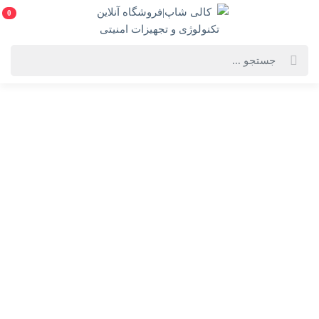
0
خانه
فهرست محصولات
دستگاه ضبط داهوا مدل DH-XVR5216AN-4KL-I3
دستگاه ضبط داهوا مدل DH-XVR5216AN-4KL-I3
DH-XVR5216AN-4KL-I3-Dahua
انتخاب گارانتی:
28ماهه ماد طلایی
ویژگی‌های محصول
فروشنده: کالی شاپ|فروشگاه آنلاین تکنولوژی و
تجهیزات امنیتی