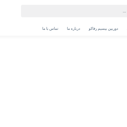
دوربین بیسیم رفاکو
درباره ما
تماس با ما
دوربین مداربسته داهوا مدل DH-HAC-HDW1209TLQP-A-LED
DH-HAC-HDW1209TLQP-A-LED-Dahua AHD Camera
انتخاب گارانتی:
28 ماهه ماد طلایی
ویژگی‌های محصول
کیفیت دوربین: 2 مگاپیکسل
نوع دوربین: دام
بدنه: نیمه فلزی
نوع دید در شب: وارم لایت