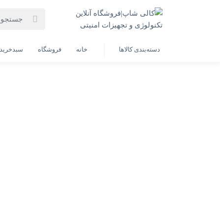
خانه
فهرست محصولات
دوربین مداربسته داهوا مدل DH-HAC-HDW1209TLQP-A-LED
دسته‌بندی کالاها
خانه
فروشگاه
سبدخرید