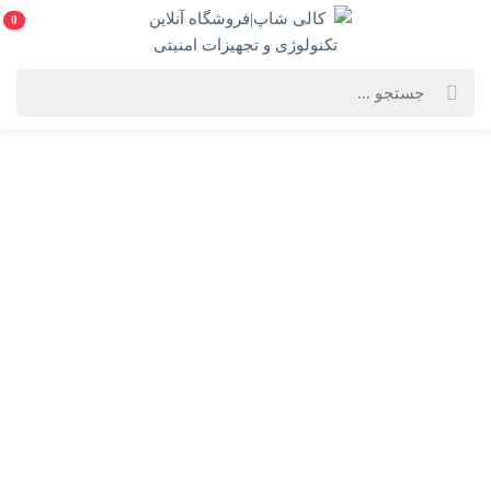
0
خانه
فهرست محصولات
کابل تبدیل برق 4 پین به ساتا
کابل تبدیل برق 4 پین به ساتا
ویژگی‌های محصول
فروشنده: کالی شاپ|فروشگاه آنلاین تکنولوژی و
تجهیزات امنیتی
آماده ارسال
15%
100,000